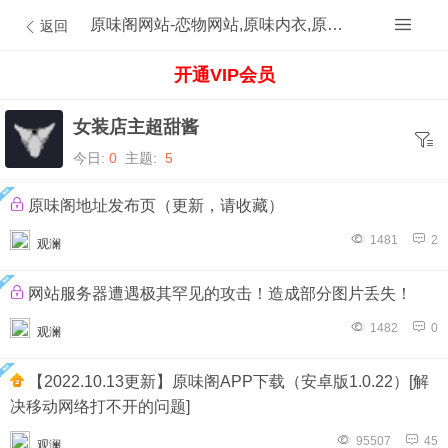
原味阁网站-恋物网站,原味内衣,原味内裤,原味丝袜,原味内内,原味MM,原味原创的原味论坛
返回
开通VIP会员
女装店主超甜酱
今日:
0
主题:
5
原味阁地址发布页（更新，请收藏）
1481
2
观澜
网站服务器遭遇极其罕见的攻击！造成部分图片丢失！
1482
0
观澜
【2022.10.13更新】原味阁APP下载（安卓版1.0.22）[解
决移动网络打不开的问题]
95507
45
观澜