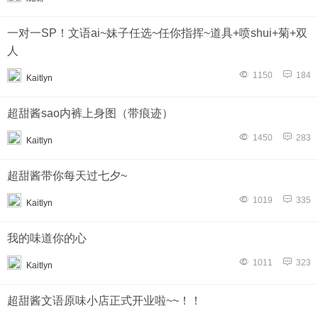
一对一SP！文语ai~妹子任选~任你指挥~道具+喷shui+菊+双
人
1150
184
Kaitlyn
超甜酱sao内裤上身图（带痕迹）
1450
283
Kaitlyn
超甜酱带你每天过七夕~
1019
335
Kaitlyn
我的味道你的心
1011
323
Kaitlyn
超甜酱文语原味小店正式开业啦~~！！