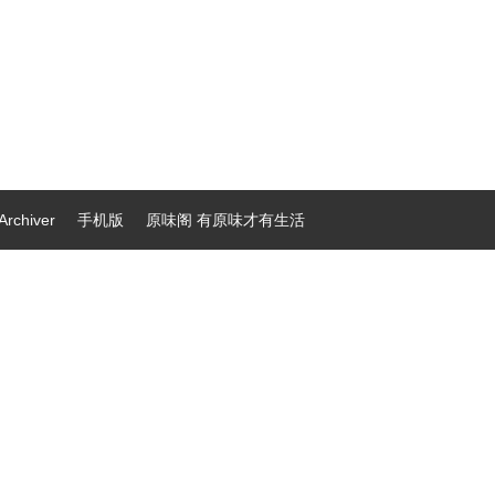
Archiver
手机版
原味阁 有原味才有生活