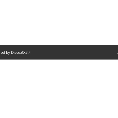
red by
Discuz!
X3.4