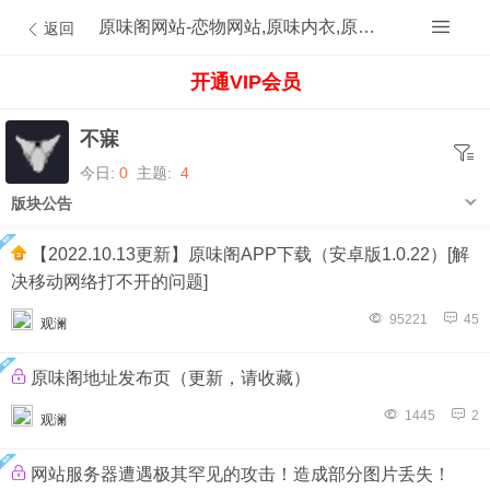
原味阁网站-恋物网站,原味内衣,原味内裤,原味丝袜,原味内内,原味MM,原味原创的原味论坛
返回
开通VIP会员
不寐
今日:
0
主题:
4
版块公告
【2022.10.13更新】原味阁APP下载（安卓版1.0.22）[解
决移动网络打不开的问题]
95221
45
观澜
原味阁地址发布页（更新，请收藏）
1445
2
观澜
网站服务器遭遇极其罕见的攻击！造成部分图片丢失！