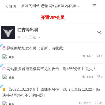
原味阁网站-恋物网站,原味内衣,原味内裤,原味丝袜,原味内内,原味MM,原味原创的原味论坛
返回
开通VIP会员
红杏等出墙
今日:
0
主题:
2
原味阁地址发布页（更新，请收藏）
1478
2
观澜
网站服务器遭遇极其罕见的攻击！造成部分图片丢失！
1481
0
观澜
【2022.10.13更新】原味阁APP下载（安卓版1.0.22）[解
决移动网络打不开的问题]
95477
45
观澜