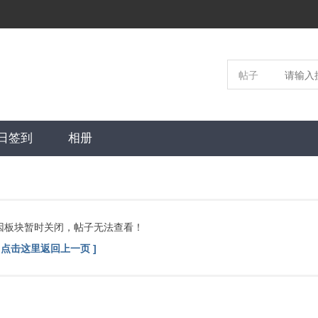
帖子
日签到
相册
因板块暂时关闭，帖子无法查看！
[ 点击这里返回上一页 ]