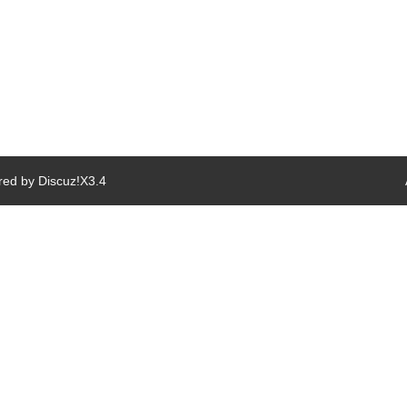
red by
Discuz!
X3.4