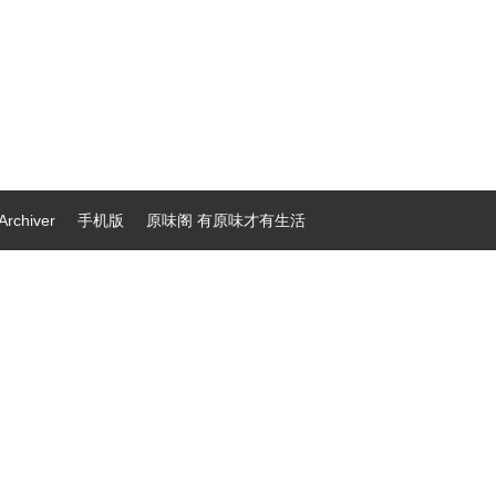
Archiver
手机版
原味阁 有原味才有生活